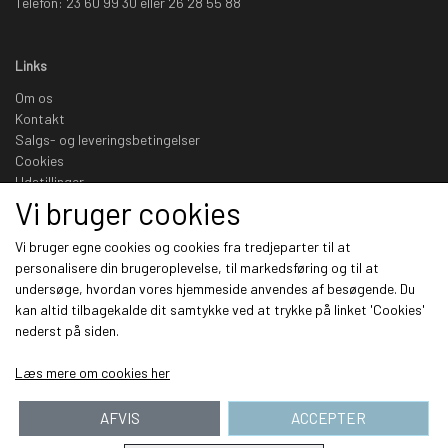
Telefon: 23 60 99 30 eller 26 28 55 88
Links
Om os
Kontakt
Salgs- og leveringsbetingelser
Cookies
Udstillinger
Vi bruger cookies
Sociale medier
Vi bruger egne cookies og cookies fra tredjeparter til at
personalisere din brugeroplevelse, til markedsføring og til at
undersøge, hvordan vores hjemmeside anvendes af besøgende. Du
kan altid tilbagekalde dit samtykke ved at trykke på linket 'Cookies'
nederst på siden.
Modtag vores nyhedsbrev via e-mail
Læs mere om cookies her
Tilmeld
(mere information)
AFVIS
ACCEPTER