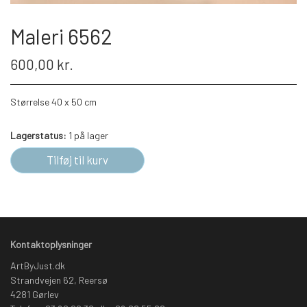
Maleri 6562
600,00 kr.
Størrelse 40 x 50 cm
Lagerstatus:
1 på lager
Tilføj til kurv
Kontaktoplysninger
ArtByJust.dk
Strandvejen 62, Reersø
4281 Gørlev