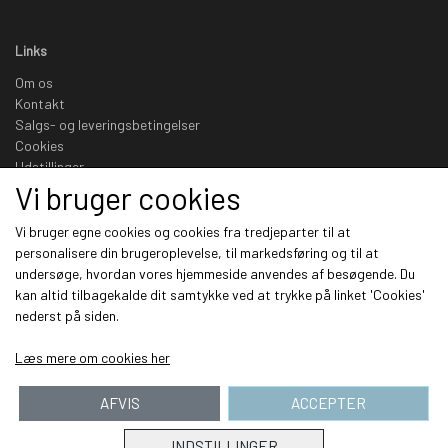
Links
Om os
Kontakt
Salgs- og leveringsbetingelser
Cookies
Udstillinger
Vi bruger cookies
Sociale medier
Vi bruger egne cookies og cookies fra tredjeparter til at
personalisere din brugeroplevelse, til markedsføring og til at
undersøge, hvordan vores hjemmeside anvendes af besøgende. Du
kan altid tilbagekalde dit samtykke ved at trykke på linket 'Cookies'
nederst på siden.
Modtag vores nyhedsbrev via e-mail
Læs mere om cookies her
Tilmeld
(mere information)
AFVIS
ACCEPTER
INDSTILLINGER