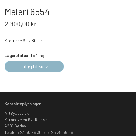
Maleri 6554
2.800,00 kr.
Størrelse 60 x 80 cm
Lagerstatus:
1 på lager
Tilføj til kurv
Kontaktoplysninger
ArtByJust.dk
Strandvejen 62, Reersø
4281 Gørlev
Telefon: 23 60 99 30 eller 26 28 55 88