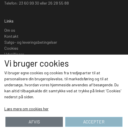
Telefon: 23 60 99 30 eller 26 28 55 88
Links
Om os
Kontakt
Salgs- og leveringsbetingelser
Cookies
Udstillinger
Vi bruger cookies
Sociale medier
Vi bruger egne cookies og cookies fra tredjeparter til at
personalisere din brugeroplevelse, til markedsføring og til at
undersøge, hvordan vores hjemmeside anvendes af besøgende. Du
kan altid tilbagekalde dit samtykke ved at trykke på linket 'Cookies'
nederst på siden.
Modtag vores nyhedsbrev via e-mail
Læs mere om cookies her
Tilmeld
(mere information)
AFVIS
ACCEPTER