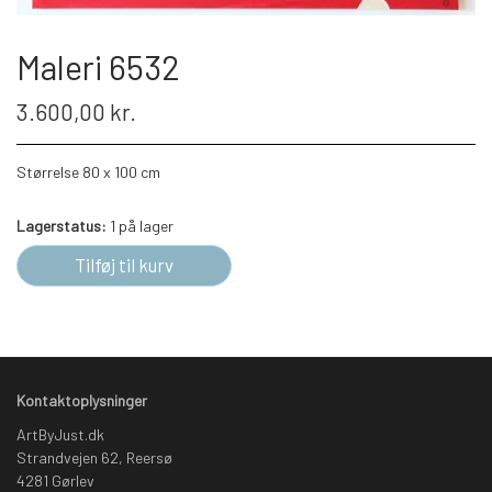
Maleri 6532
3.600,00 kr.
Størrelse 80 x 100 cm
Lagerstatus:
1 på lager
Tilføj til kurv
Kontaktoplysninger
ArtByJust.dk
Strandvejen 62, Reersø
4281 Gørlev