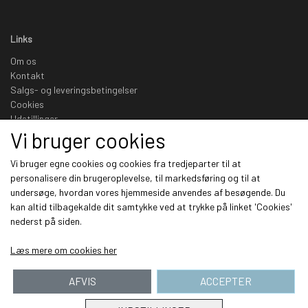
Links
Om os
Kontakt
Salgs- og leveringsbetingelser
Cookies
Udstillinger
Vi bruger cookies
Sociale medier
Vi bruger egne cookies og cookies fra tredjeparter til at
personalisere din brugeroplevelse, til markedsføring og til at
undersøge, hvordan vores hjemmeside anvendes af besøgende. Du
kan altid tilbagekalde dit samtykke ved at trykke på linket 'Cookies'
nederst på siden.
Modtag vores nyhedsbrev via e-mail
Læs mere om cookies her
Tilmeld
(mere information)
AFVIS
ACCEPTER