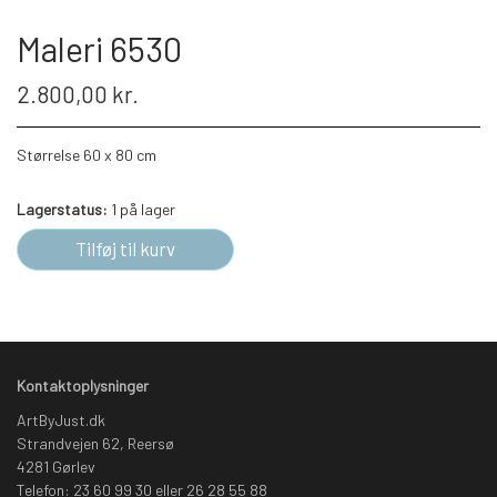
Maleri 6530
2.800,00 kr.
Størrelse 60 x 80 cm
Lagerstatus:
1 på lager
Tilføj til kurv
Kontaktoplysninger
ArtByJust.dk
Strandvejen 62, Reersø
4281 Gørlev
Telefon: 23 60 99 30 eller 26 28 55 88