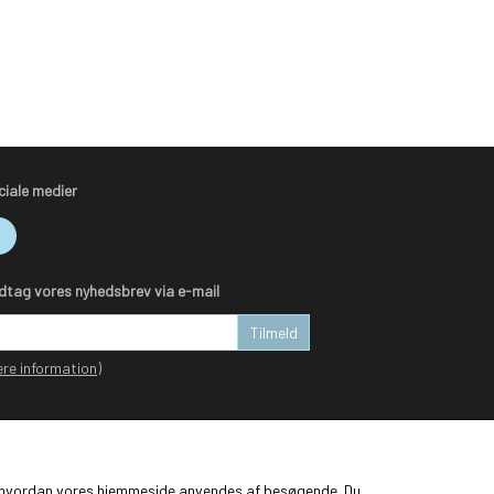
ciale medier
dtag vores nyhedsbrev via e-mail
Tilmeld
re information)
ge, hvordan vores hjemmeside anvendes af besøgende. Du