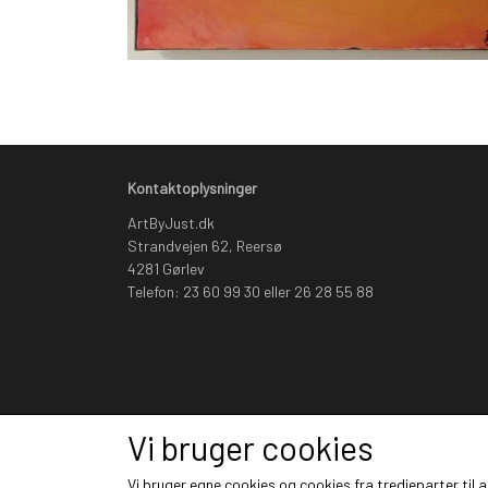
Kontaktoplysninger
ArtByJust.dk
Strandvejen 62, Reersø
4281 Gørlev
Telefon: 23 60 99 30 eller 26 28 55 88
Vi bruger cookies
Vi bruger egne cookies og cookies fra tredjeparter til