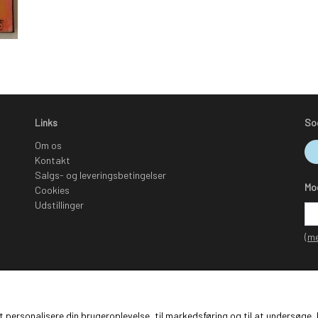
Links
So
Om os
Kontakt
Salgs- og leveringsbetingelser
Mo
Cookies
Udstillinger
(me
 at personalisere din brugeroplevelse, til markedsføring og til at undersø