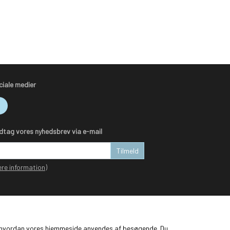
ciale medier
dtag vores nyhedsbrev via e-mail
Tilmeld
re information)
ge, hvordan vores hjemmeside anvendes af besøgende. Du