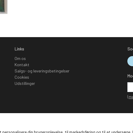
Links
So
Om os
Kontakt
Salgs- og leveringsbetingelser
Mo
Cookies
Udstillinger
(me
 at personalisere din brugeroplevelse, til markedsføring og til at undersø