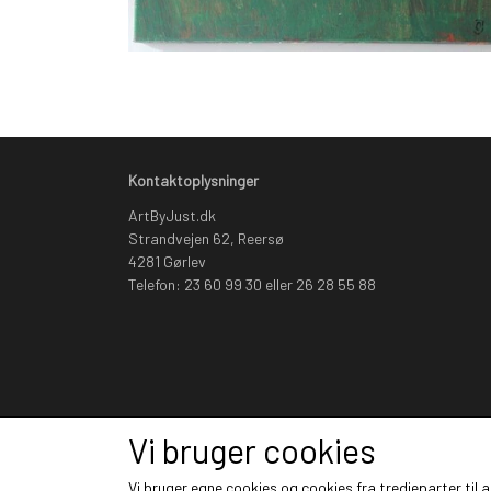
Kontaktoplysninger
ArtByJust.dk
Strandvejen 62, Reersø
4281 Gørlev
Telefon: 23 60 99 30 eller 26 28 55 88
Vi bruger cookies
Vi bruger egne cookies og cookies fra tredjeparter til