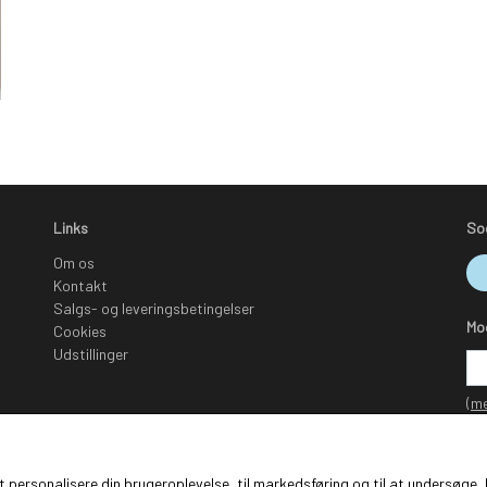
Links
So
Om os
Kontakt
Salgs- og leveringsbetingelser
Mo
Cookies
Udstillinger
(me
 at personalisere din brugeroplevelse, til markedsføring og til at undersø