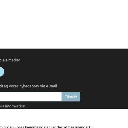
ciale medier
dtag vores nyhedsbrev via e-mail
Tilmeld
re information)
ge, hvordan vores hjemmeside anvendes af besøgende. Du