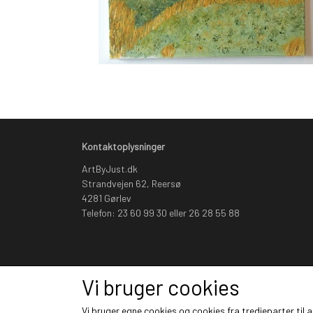
Kontaktoplysninger
ArtByJust.dk
Strandvejen 62, Reersø
4281 Gørlev
Telefon: 23 60 99 30 eller 26 28 55 88
Vi bruger cookies
Vi bruger egne cookies og cookies fra tredjeparter til