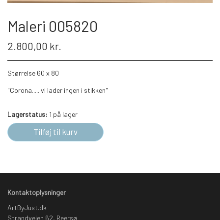
Maleri 005820
2.800,00 kr.
Størrelse 60 x 80
"Corona..... vi lader ingen i stikken"
Lagerstatus:
1 på lager
Tilføj til kurv
Kontaktoplysninger
ArtByJust.dk
Strandvejen 62, Reersø